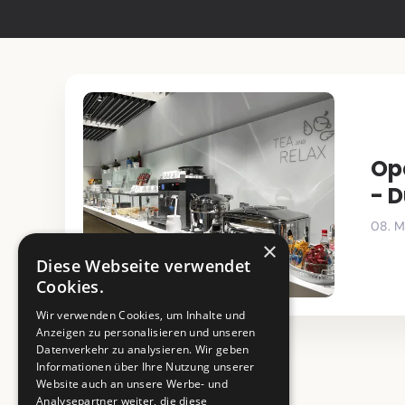
Op
- 
08. M
×
Diese Webseite verwendet
Cookies.
Wir verwenden Cookies, um Inhalte und
Anzeigen zu personalisieren und unseren
Datenverkehr zu analysieren. Wir geben
Informationen über Ihre Nutzung unserer
Website auch an unsere Werbe- und
Analysepartner weiter, die diese