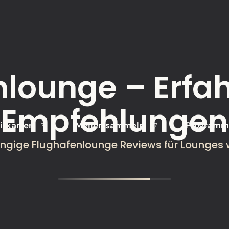
nlounge – Erfa
Empfehlungen
itkarten
Meilen sammeln
Programme
▽
▽
gige Flughafenlounge Reviews für Lounges 