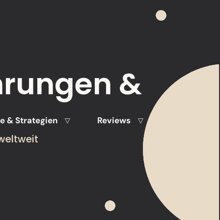
hrungen &
 & Strategien
Reviews
▽
▽
weltweit