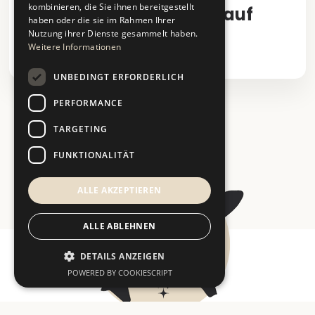
kombinieren, die Sie ihnen bereitgestellt
Condor Business Class auf
haben oder die sie im Rahmen Ihrer
Kurzstreckenflug
Nutzung ihrer Dienste gesammelt haben.
Weitere Informationen
16. April 2025
UNBEDINGT ERFORDERLICH
PERFORMANCE
TARGETING
FUNKTIONALITÄT
ALLE AKZEPTIEREN
ALLE ABLEHNEN
DETAILS ANZEIGEN
POWERED BY COOKIESCRIPT
Unbedingt erforderlich
Performance